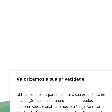
Notícias
Ofertas
Produtos
Protocolos
Sem 
JÁ CONHECE A NOS
Valorizamos a sua privacidade
APP CREDIMÉDIA?
Utilizamos cookies para melhorar a sua experiência de
navegação, apresentar anúncios ou conteúdos
personalizados e analisar o nosso tráfego. Ao clicar em