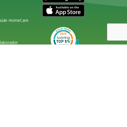
Saúde HomeCare
olaborador
s Seguros em