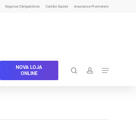
Seguros Obrigatórios
Cartão Saúde
Insurance Promoters
NOVA LOJA
search
account
Menu
ONLINE