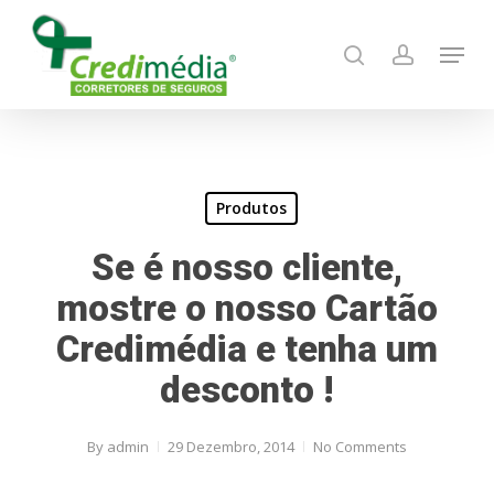
Skip
Menu
to
search
account
main
content
Produtos
Se é nosso cliente,
mostre o nosso Cartão
Credimédia e tenha um
desconto !
By
admin
29 Dezembro, 2014
No Comments