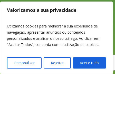
233 426 925
Valorizamos a sua privacidade
Chamada para a
Utilizamos cookies para melhorar a sua experiência de
navegação, apresentar anúncios ou conteúdos
rede fixa nacional
personalizados e analisar o nosso tráfego. Ao clicar em
"Aceitar Todos", concorda com a utilização de cookies.
Personalizar
Rejeitar
Aceite tudo
credimedia@credimed
Todas as Lojas e Contactos
Política de “cookies” e Privacidade
Política de Gestão de Reclamações
Política de Proteção de Dados Pessoais
Livro de Reclamações Online