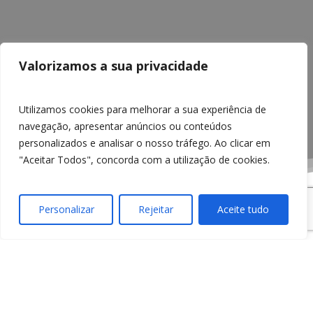
Valorizamos a sua privacidade
Utilizamos cookies para melhorar a sua experiência de
navegação, apresentar anúncios ou conteúdos
personalizados e analisar o nosso tráfego. Ao clicar em
"Aceitar Todos", concorda com a utilização de cookies.
Instruções:
Personalizar
Rejeitar
Aceite tudo
Preencha todos os campos sempre que possível
Quanto maior for o número de informação que
preencha, mais rapidamente poderemos fornecer a
nossa melhor cotação.