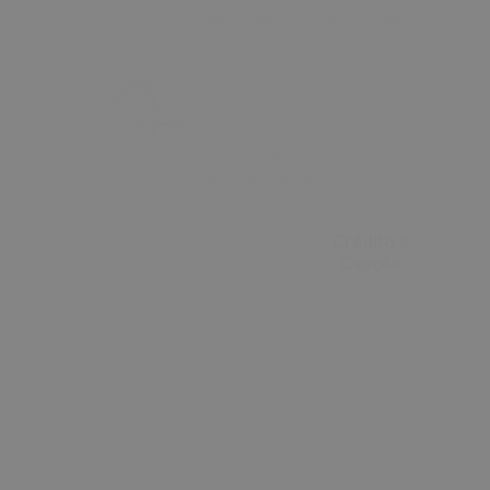
STI
Ofertas – Cartão Credimédia
Sinistros
Lojas e
Crédito e
Notícias
Contactos
Caução