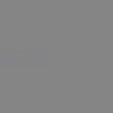
Seguros Obrigatórios
Cartão Saúde
Insurance Promoters
NOVA LOJA
search
account
Menu
ONLINE