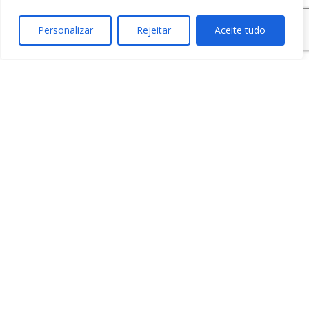
Personalizar
Rejeitar
Aceite tudo
Num mundo repleto
de imprevistos, a
segurança é um bem
precioso.
Os Seguros de
Acidentes
Pessoais da