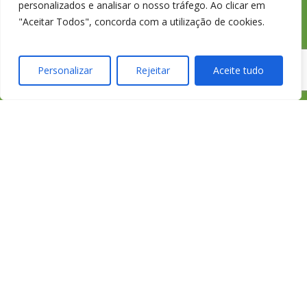
Chamada para a
personalizados e analisar o nosso tráfego. Ao clicar em
"Aceitar Todos", concorda com a utilização de cookies.
rede fixa nacional
Personalizar
Rejeitar
Aceite tudo
credimedia@credim
Todas as Lojas e Contactos
Política de “cookies” e Privacidade
Política de Gestão de Reclamações
Política de Proteção de Dados Pessoais
Livro de Reclamações Online