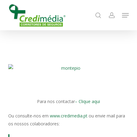
Skip
Menu
to
search
account
main
content
Para nos contactar
– Clique aqui
Ou consulte-nos em
www.credimedia.pt
ou envie mail para
os nossos colaboradores: