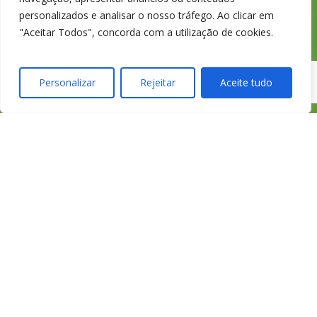
Chamada para a
personalizados e analisar o nosso tráfego. Ao clicar em
"Aceitar Todos", concorda com a utilização de cookies.
rede fixa nacional
Personalizar
Rejeitar
Aceite tudo
credimedia@credim
Todas as Lojas e Contactos
Política de “cookies” e Privacidade
Política de Gestão de Reclamações
Política de Proteção de Dados Pessoais
Livro de Reclamações Online