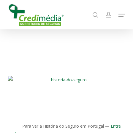
Skip
Menu
to
search
account
main
content
Para ver a História do Seguro em Portugal —
Entre