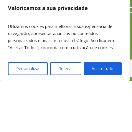
credimedia@credimedia.
Valorizamos a sua privacidade
Utilizamos cookies para melhorar a sua experiência de
Todas as Lojas e Contactos
navegação, apresentar anúncios ou conteúdos
Política de “cookies” e Privacidade
personalizados e analisar o nosso tráfego. Ao clicar em
Política de Gestão de Reclamações
"Aceitar Todos", concorda com a utilização de cookies.
Política de Proteção de Dados Pessoais
Livro de Reclamações Online
Personalizar
Rejeitar
Aceite tudo
Cartão de Saúde HomeCare
APROSE
ASF
Portal do Colaborador
História dos Seguros em Portugal