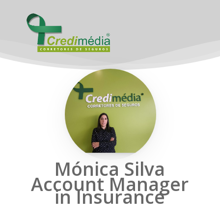
Skip
to
main
content
Mónica Silva
Account Manager
in Insurance