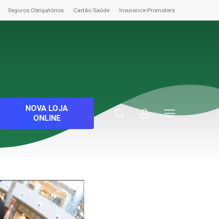
Seguros Obrigatórios
Cartão Saúde
Insurance Promoters
NOVA LOJA
search
account
Menu
ONLINE