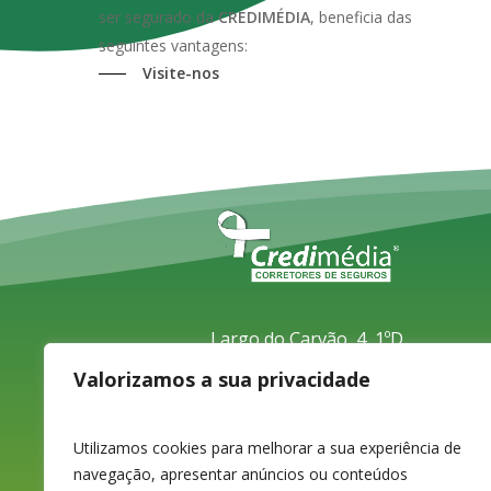
ser segurado da
CREDIMÉDIA
, beneficia das
seguintes vantagens:
Visite-nos
Largo do Carvão, 4, 1ºD
3080-070 Figueira da Foz
Valorizamos a sua privacidade
233 420 141 / 233 425 974
Chamada para a rede fixa nacional
Utilizamos cookies para melhorar a sua experiência de
navegação, apresentar anúncios ou conteúdos
233 426 925