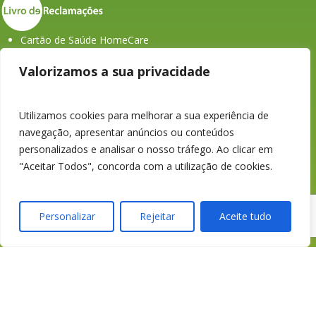
Cartão de Saúde HomeCare
APROSE
Valorizamos a sua privacidade
ASF
Portal do Colaborador
História dos Seguros em Portugal
Utilizamos cookies para melhorar a sua experiência de
navegação, apresentar anúncios ou conteúdos
personalizados e analisar o nosso tráfego. Ao clicar em
"Aceitar Todos", concorda com a utilização de cookies.
Personalizar
Rejeitar
Aceite tudo