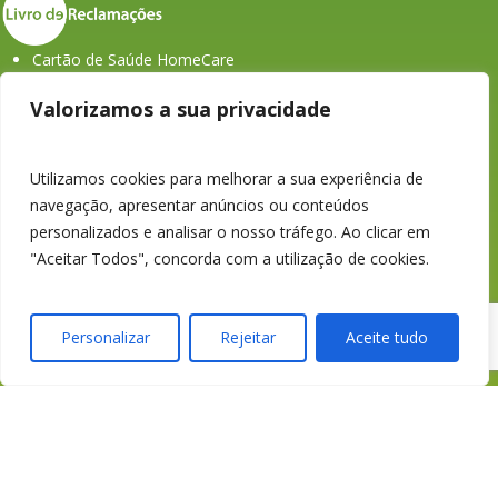
Cartão de Saúde HomeCare
APROSE
Valorizamos a sua privacidade
ASF
Portal do Colaborador
História dos Seguros em Portugal
Utilizamos cookies para melhorar a sua experiência de
navegação, apresentar anúncios ou conteúdos
personalizados e analisar o nosso tráfego. Ao clicar em
"Aceitar Todos", concorda com a utilização de cookies.
Personalizar
Rejeitar
Aceite tudo