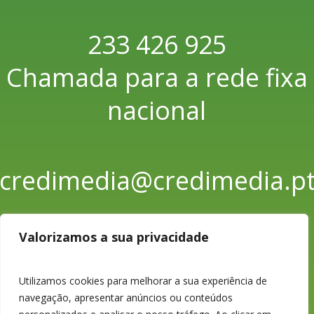
233 426 925
Chamada para a rede fixa
nacional
credimedia@credimedia.p
Todas as Lojas e Contactos
Valorizamos a sua privacidade
Política de “cookies” e Privacidade
Política de Gestão de Reclamações
Política de Proteção de Dados Pessoais
Utilizamos cookies para melhorar a sua experiência de
Livro de Reclamações Online
navegação, apresentar anúncios ou conteúdos