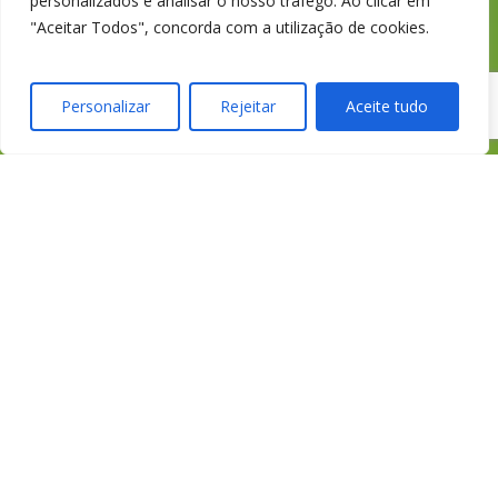
personalizados e analisar o nosso tráfego. Ao clicar em
"Aceitar Todos", concorda com a utilização de cookies.
Cartão de Saúde HomeCare
Personalizar
Rejeitar
Aceite tudo
APROSE
ASF
Portal do Colaborador
História dos Seguros em Portugal