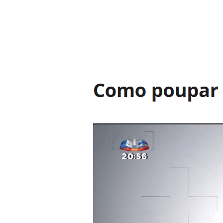
Hit enter to search or ESC to close