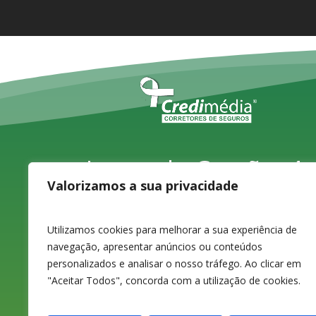
Largo do Carvão, 4,
Valorizamos a sua privacidade
1ºD
3080-070 Figueira
Utilizamos cookies para melhorar a sua experiência de
navegação, apresentar anúncios ou conteúdos
da Foz
personalizados e analisar o nosso tráfego. Ao clicar em
"Aceitar Todos", concorda com a utilização de cookies.