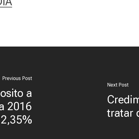
IA
Previous Post
Next Post
osito a
Credi
da 2016
tratar
 2,35%