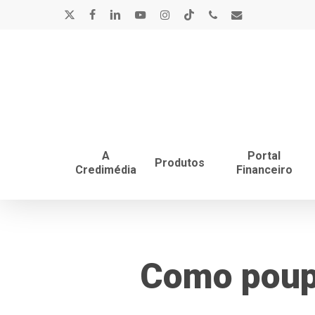
Skip
x-
facebook
linkedin
youtube
instagram
tiktok
phone
email
to
main
twitter
content
A
Portal
Produtos
Credimédia
Financeiro
Como poupa