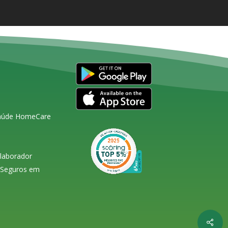
Saúde HomeCare
olaborador
s Seguros em
Shar