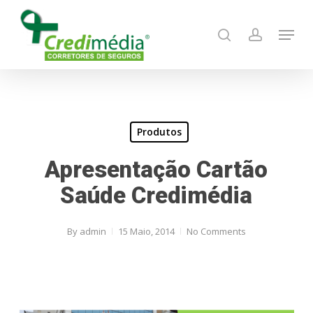
Skip
Menu
to
search
account
main
content
Produtos
Apresentação Cartão
Saúde Credimédia
By
admin
15 Maio, 2014
No Comments