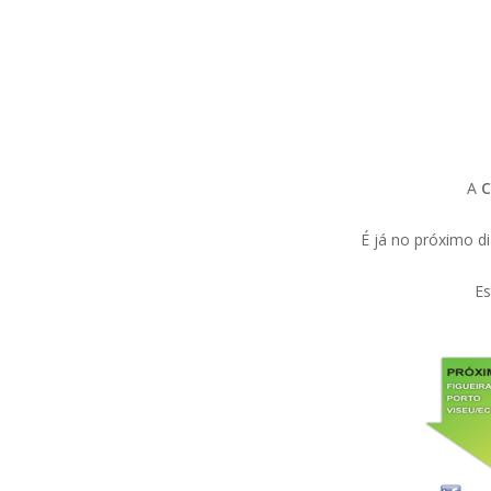
Hit enter to search or ESC to close
A
C
É já no próximo d
Es