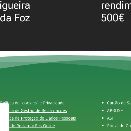
igueira
rendim
da Foz
500€
Política de “cookies” e Privacidade
Cartão de 
Política de Gestão de Reclamações
APROSE
Política de Proteção de Dados Pessoais
ASF
Livro de Reclamações Online
Portal do C