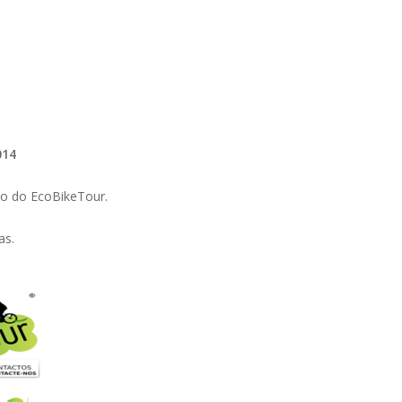
2014
ão do EcoBikeTour.
as.