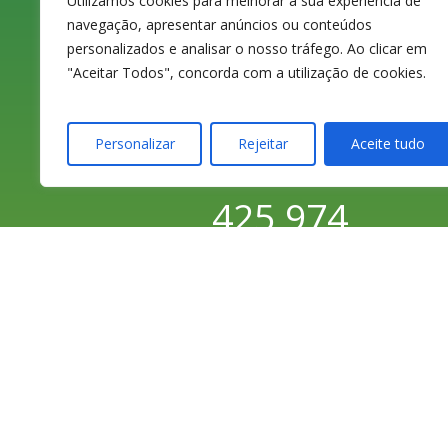
3080-070 Figueira
Utilizamos cookies para melhorar a sua experiência de
navegação, apresentar anúncios ou conteúdos
da Foz
personalizados e analisar o nosso tráfego. Ao clicar em
"Aceitar Todos", concorda com a utilização de cookies.
Personalizar
Rejeitar
Aceite tudo
233 420 141 / 233
425 974
Chamada para a
rede fixa nacional
233 426 925