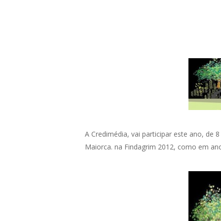
Hit enter to search or ESC to close
A Credimédia, vai participar este ano, de
Maiorca. na Findagrim 2012, como em anos 