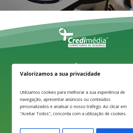
Largo do Carvão,
Valorizamos a sua privacidade
4, 1ºD
Utilizamos cookies para melhorar a sua experiência de
3080-070
navegação, apresentar anúncios ou conteúdos
personalizados e analisar o nosso tráfego. Ao clicar em
Figueira da Foz
"Aceitar Todos", concorda com a utilização de cookies.