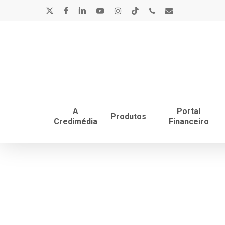
Skip
x-
facebook
linkedin
youtube
instagram
tiktok
phone
email
to
main
twitter
content
A
Portal
Produtos
Credimédia
Financeiro