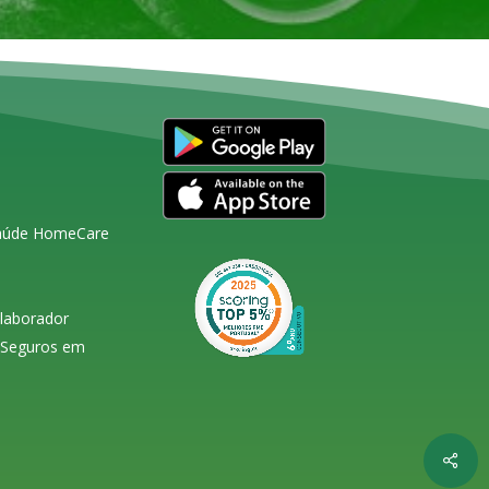
Saúde HomeCare
olaborador
s Seguros em
Shar