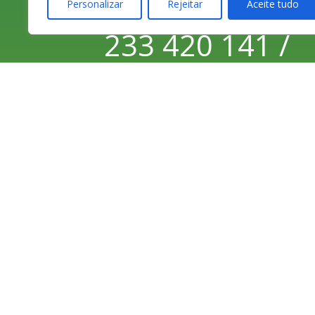
Personalizar
Rejeitar
Aceite tudo
233 420 141 /
233 425 974
Chamada para a
rede fixa
nacional
233 426 925