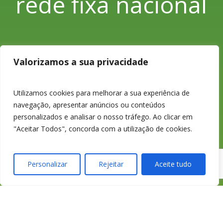
rede fixa nacional
233 426 925
Valorizamos a sua privacidade
Chamada para a
Utilizamos cookies para melhorar a sua experiência de
navegação, apresentar anúncios ou conteúdos
personalizados e analisar o nosso tráfego. Ao clicar em
rede fixa nacional
"Aceitar Todos", concorda com a utilização de cookies.
Personalizar
Rejeitar
Aceite tudo
credimedia@credime