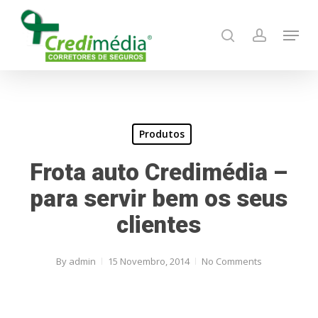
Skip
Menu
to
search
account
main
content
Produtos
Frota auto Credimédia –
para servir bem os seus
clientes
By
admin
15 Novembro, 2014
No Comments