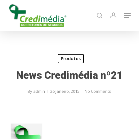
Skip
Menu
to
search
account
main
content
Produtos
News Credimédia nº21
By
admin
26 Janeiro, 2015
No Comments