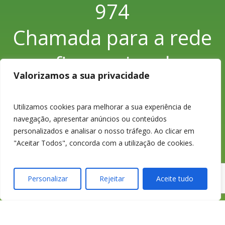
974
Chamada para a rede
fixa nacional
Valorizamos a sua privacidade
Utilizamos cookies para melhorar a sua experiência de
233 426 925
navegação, apresentar anúncios ou conteúdos
personalizados e analisar o nosso tráfego. Ao clicar em
Chamada para a rede
"Aceitar Todos", concorda com a utilização de cookies.
fixa nacional
Personalizar
Rejeitar
Aceite tudo