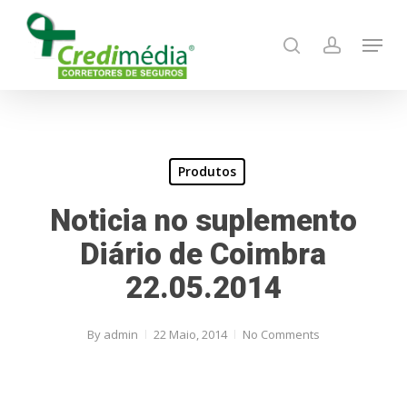
Skip
Menu
to
search
account
main
content
Produtos
Noticia no suplemento
Diário de Coimbra
22.05.2014
By
admin
22 Maio, 2014
No Comments