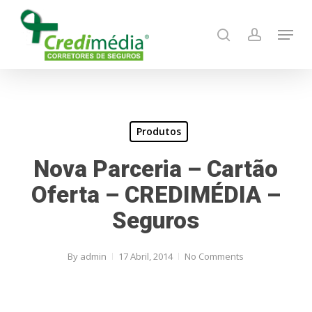
Skip
Menu
to
search
account
main
content
Produtos
Nova Parceria – Cartão
Oferta – CREDIMÉDIA –
Seguros
By
admin
17 Abril, 2014
No Comments