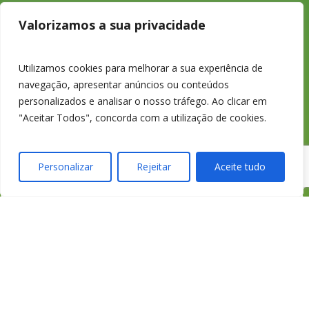
233 426 925
Valorizamos a sua privacidade
Chamada para a
Utilizamos cookies para melhorar a sua experiência de
navegação, apresentar anúncios ou conteúdos
rede fixa nacional
personalizados e analisar o nosso tráfego. Ao clicar em
"Aceitar Todos", concorda com a utilização de cookies.
Personalizar
Rejeitar
Aceite tudo
credimedia@credimed
Todas as Lojas e Contactos
Política de “cookies” e Privacidade
Política de Gestão de Reclamações
Política de Proteção de Dados Pessoais
Livro de Reclamações Online