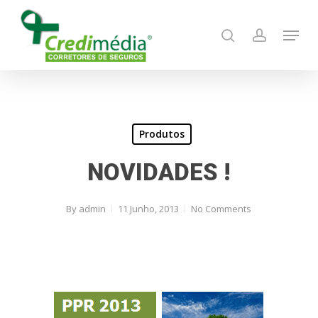
Skip
Menu
to
search
account
main
content
Produtos
NOVIDADES !
By
admin
11 Junho, 2013
No Comments