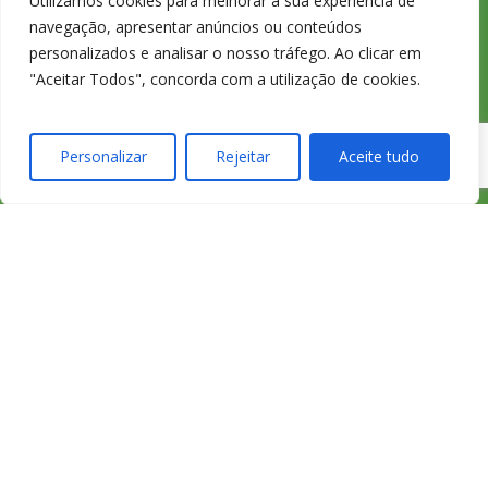
233 420 141 /
Utilizamos cookies para melhorar a sua experiência de
navegação, apresentar anúncios ou conteúdos
personalizados e analisar o nosso tráfego. Ao clicar em
233 425 974
"Aceitar Todos", concorda com a utilização de cookies.
Personalizar
Rejeitar
Aceite tudo
Chamada
para a rede
fixa nacional