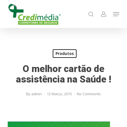
Skip
Menu
to
search
account
main
content
Produtos
O melhor cartão de
assistência na Saúde !
By
admin
12 Março, 2015
No Comments