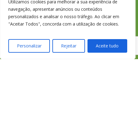
Utilizamos cookies para melhorar a sua experiência de
fixa nacional
navegação, apresentar anúncios ou conteúdos
personalizados e analisar o nosso tráfego. Ao clicar em
"Aceitar Todos", concorda com a utilização de cookies.
credimedia@credimedi
Personalizar
Rejeitar
Aceite tudo
Todas as Lojas e Contactos
Política de “cookies” e Privacidade
Política de Gestão de Reclamações
Política de Proteção de Dados Pessoais
Livro de Reclamações Online
Cartão de Saúde HomeCare