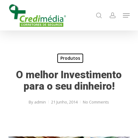
Skip
Menu
to
search
account
main
content
Produtos
O melhor Investimento
para o seu dinheiro!
By
admin
21 Junho, 2014
No Comments