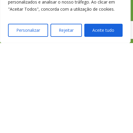
personalizados e analisar o nosso tráfego. Ao clicar em
"Aceitar Todos", concorda com a utilização de cookies.
credimedia@credimedi
Personalizar
Rejeitar
Aceite tudo
Todas as Lojas e Contactos
Política de “cookies” e Privacidade
Política de Gestão de Reclamações
Política de Proteção de Dados Pessoais
Livro de Reclamações Online
Cartão de Saúde HomeCare
APROSE
ASF
Portal do Colaborador