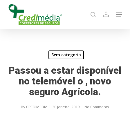
Skip
Menu
to
search
account
main
content
Sem categoria
Passou a estar disponível
no telemóvel o , novo
seguro Agrícola.
By
CREDIMÉDIA
20 Janeiro, 2019
No Comments