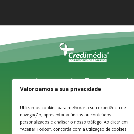
Largo do Carvão, 4,
Valorizamos a sua privacidade
1ºD
3080-070 Figueira
Utilizamos cookies para melhorar a sua experiência de
navegação, apresentar anúncios ou conteúdos
da Foz
personalizados e analisar o nosso tráfego. Ao clicar em
"Aceitar Todos", concorda com a utilização de cookies.