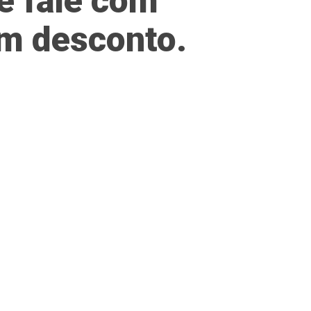
te fale com
um desconto.