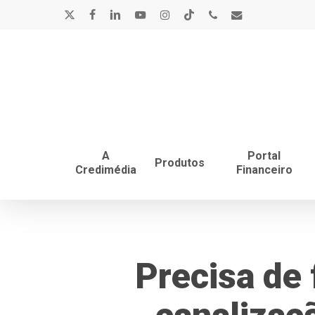
Skip
x-
facebook
linkedin
youtube
instagram
tiktok
phone
email
to
main
twitter
content
A
Portal
Produtos
Credimédia
Financeiro
Precisa de 