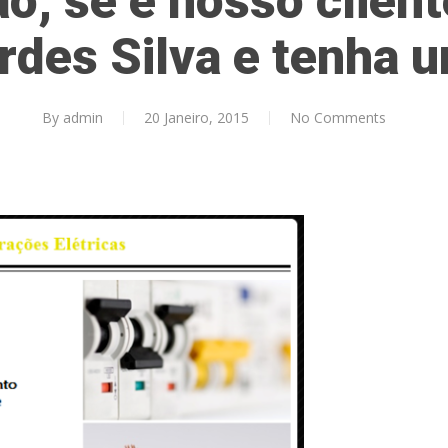
o, se é nosso clien
ardes Silva e tenha 
By
admin
20 Janeiro, 2015
No Comments