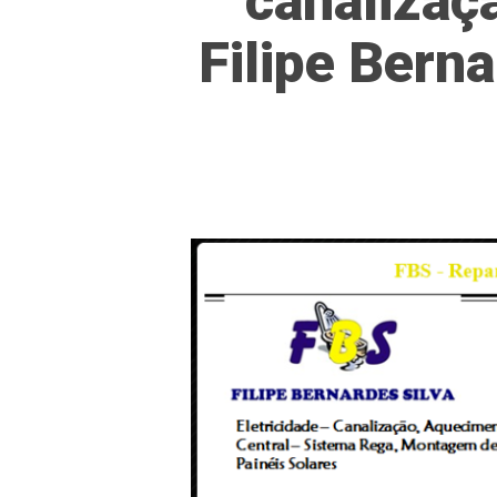
canalizaçã
Hit enter to search or ESC to close
Filipe Bern