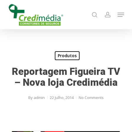
Skip
Menu
to
search
account
main
content
Produtos
Reportagem Figueira TV
– Nova loja Credimédia
By
admin
22 Julho, 2014
No Comments