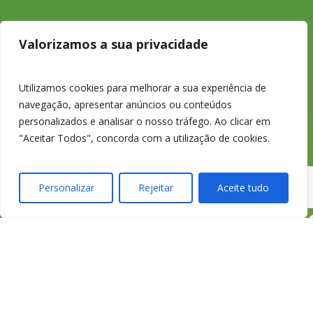
233 426 925
Valorizamos a sua privacidade
Chamada para a
Utilizamos cookies para melhorar a sua experiência de
navegação, apresentar anúncios ou conteúdos
rede fixa nacional
personalizados e analisar o nosso tráfego. Ao clicar em
"Aceitar Todos", concorda com a utilização de cookies.
Personalizar
Rejeitar
Aceite tudo
credimedia@credimed
Todas as Lojas e Contactos
Política de “cookies” e Privacidade
Política de Gestão de Reclamações