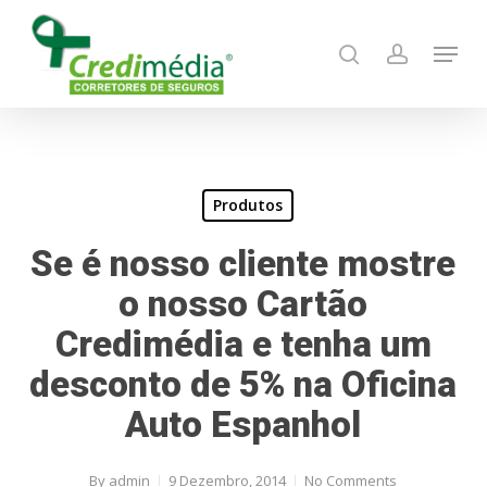
Skip
Menu
to
search
account
main
content
Produtos
Se é nosso cliente mostre
o nosso Cartão
Credimédia e tenha um
desconto de 5% na Oficina
Auto Espanhol
By
admin
9 Dezembro, 2014
No Comments