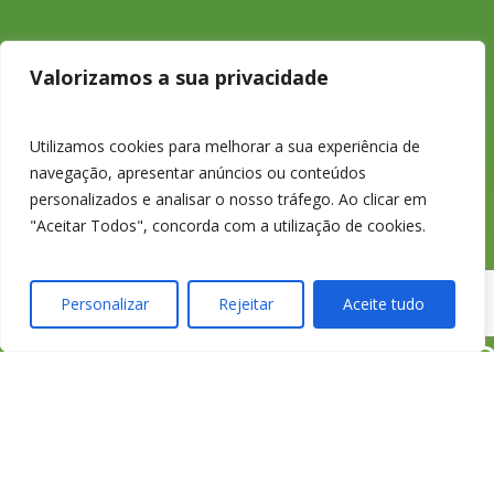
233 426 925
Valorizamos a sua privacidade
Chamada para a
Utilizamos cookies para melhorar a sua experiência de
navegação, apresentar anúncios ou conteúdos
rede fixa nacional
personalizados e analisar o nosso tráfego. Ao clicar em
"Aceitar Todos", concorda com a utilização de cookies.
Personalizar
Rejeitar
Aceite tudo
credimedia@credime
Todas as Lojas e Contactos
Política de “cookies” e Privacidade
Política de Gestão de Reclamações