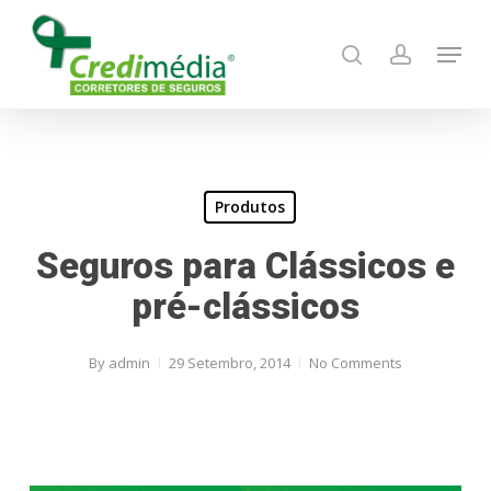
Skip
Menu
to
search
account
main
content
Produtos
Seguros para Clássicos e
pré-clássicos
By
admin
29 Setembro, 2014
No Comments