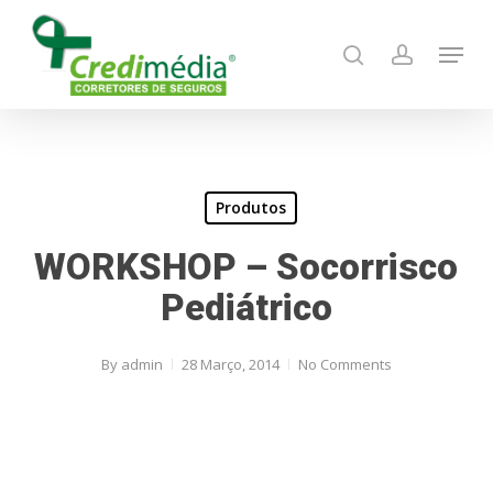
Skip
Menu
to
search
account
main
content
Produtos
WORKSHOP – Socorrisco
Pediátrico
By
admin
28 Março, 2014
No Comments