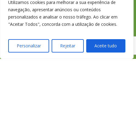
Utilizamos cookies para melhorar a sua experiência de
fixa nacional
navegação, apresentar anúncios ou conteúdos
personalizados e analisar o nosso tráfego. Ao clicar em
"Aceitar Todos", concorda com a utilização de cookies.
credimedia@credimedi
Personalizar
Rejeitar
Aceite tudo
Todas as Lojas e Contactos
Política de “cookies” e Privacidade
Política de Gestão de Reclamações
Política de Proteção de Dados Pessoais
Livro de Reclamações Online
Cartão de Saúde HomeCare