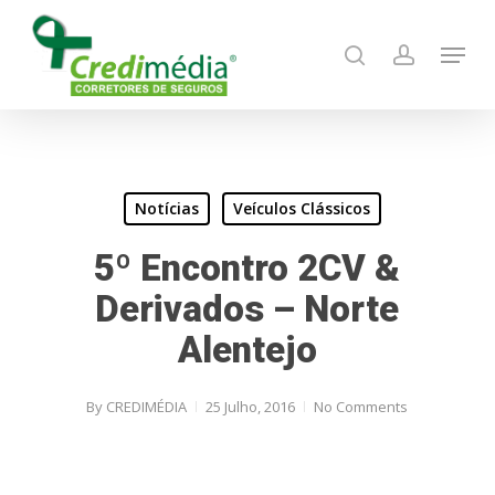
Skip
Menu
to
search
account
main
content
Notícias
Veículos Clássicos
5º Encontro 2CV &
Derivados – Norte
Alentejo
By
CREDIMÉDIA
25 Julho, 2016
No Comments