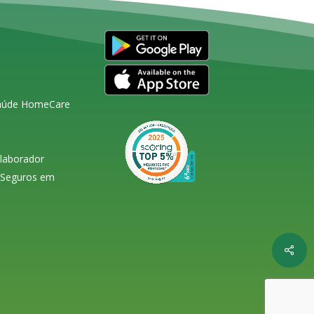
Saúde HomeCare
olaborador
s Seguros em
Shar