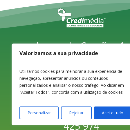
Largo do Carvão, 4,
Valorizamos a sua privacidade
1ºD
3080-070 Figueira da
Utilizamos cookies para melhorar a sua experiência de
navegação, apresentar anúncios ou conteúdos
Foz
personalizados e analisar o nosso tráfego. Ao clicar em
"Aceitar Todos", concorda com a utilização de cookies.
233 420 141 / 233
Personalizar
Rejeitar
Aceite tudo
425 974