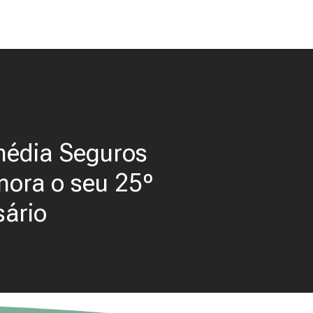
média Seguros
ora o seu 25º
sário