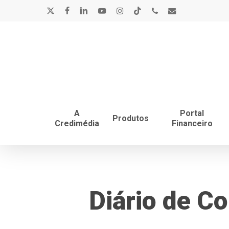
Skip
x-
facebook
linkedin
youtube
instagram
tiktok
phone
email
to
main
twitter
content
A
Portal
Produtos
Credimédia
Financeiro
Diário de C