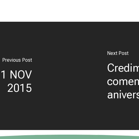
Next Post
Previous Post
Credi
 21 NOV
comem
2015
aniver