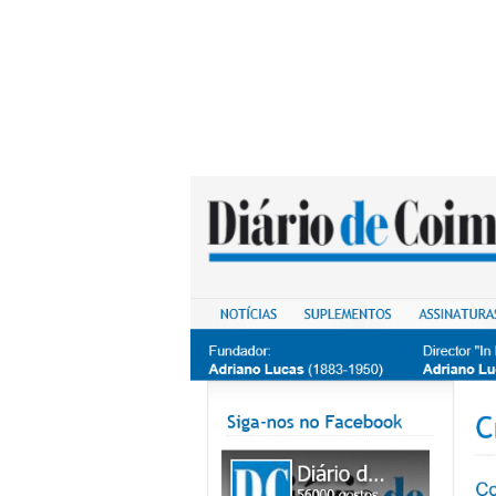
Hit enter to search or ESC to close