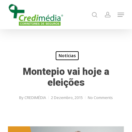
Skip
Menu
to
search
account
main
content
Notícias
Montepio vai hoje a
eleições
By
CREDIMÉDIA
2 Dezembro, 2015
No Comments