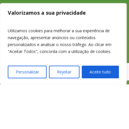
233 426 925
Valorizamos a sua privacidade
Chamada para a
Utilizamos cookies para melhorar a sua experiência de
navegação, apresentar anúncios ou conteúdos
rede fixa nacional
personalizados e analisar o nosso tráfego. Ao clicar em
"Aceitar Todos", concorda com a utilização de cookies.
Personalizar
Rejeitar
Aceite tudo
credimedia@credimed
Todas as Lojas e Contactos
Política de “cookies” e Privacidade
Política de Gestão de Reclamações
Política de Proteção de Dados Pessoais