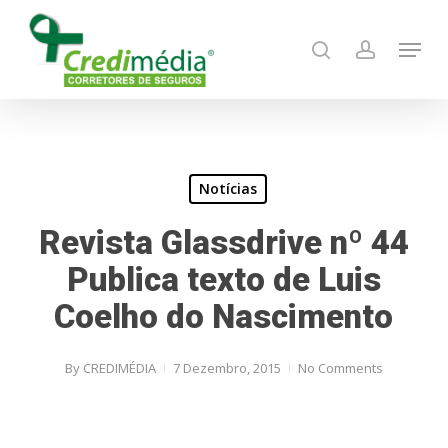
Skip
Menu
to
search
account
main
content
Notícias
Revista Glassdrive nº 44
Publica texto de Luis
Coelho do Nascimento
By
CREDIMÉDIA
7 Dezembro, 2015
No Comments