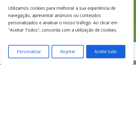
233 426 925
Utilizamos cookies para melhorar a sua experiência de
navegação, apresentar anúncios ou conteúdos
personalizados e analisar o nosso tráfego. Ao clicar em
Chamada para a
"Aceitar Todos", concorda com a utilização de cookies.
rede fixa nacional
Personalizar
Rejeitar
Aceite tudo
credimedia@credi
Todas as Lojas e Contactos
Política de “cookies” e Privacidade
Política de Gestão de Reclamações