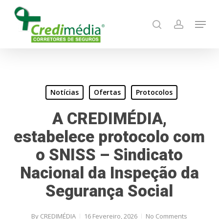
Skip
Menu
to
search
account
main
content
Notícias
Ofertas
Protocolos
A CREDIMÉDIA,
estabelece protocolo com
o SNISS – Sindicato
Nacional da Inspeção da
Segurança Social
By
CREDIMÉDIA
16 Fevereiro, 2026
No Comments