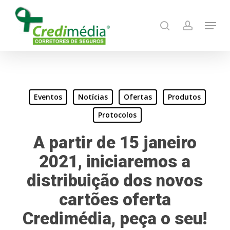
Skip
Menu
to
search
account
main
content
Eventos
Notícias
Ofertas
Produtos
Protocolos
A partir de 15 janeiro
2021, iniciaremos a
distribuição dos novos
cartões oferta
Credimédia, peça o seu!