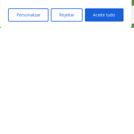
Personalizar
Rejeitar
Aceite tudo
233 426 925
Chamada para
a rede fixa
nacional