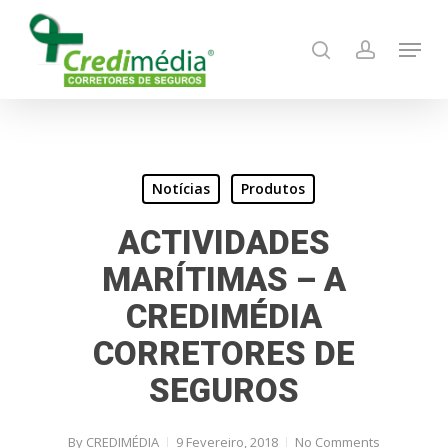
Skip
Menu
to
search
account
main
content
Notícias
Produtos
ACTIVIDADES
MARÍTIMAS – A
CREDIMÉDIA
CORRETORES DE
SEGUROS
By
CREDIMÉDIA
9 Fevereiro, 2018
No Comments