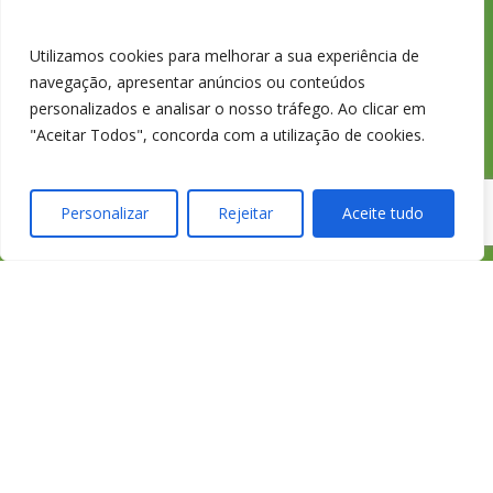
233 426 925
Utilizamos cookies para melhorar a sua experiência de
navegação, apresentar anúncios ou conteúdos
personalizados e analisar o nosso tráfego. Ao clicar em
Chamada para a
"Aceitar Todos", concorda com a utilização de cookies.
rede fixa nacional
Personalizar
Rejeitar
Aceite tudo
credimedia@credi
Todas as Lojas e Contactos
Política de “cookies” e Privacidade