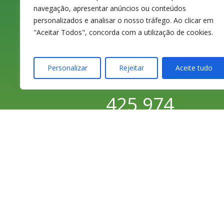
3080-070 Figueira
navegação, apresentar anúncios ou conteúdos
da Foz
personalizados e analisar o nosso tráfego. Ao clicar em
"Aceitar Todos", concorda com a utilização de cookies.
Personalizar
Rejeitar
Aceite tudo
233 420 141 / 233
425 974
Chamada para a
rede fixa nacional
233 426 925