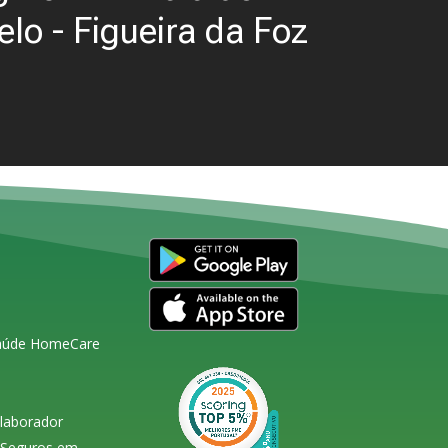
lo - Figueira da Foz
Saúde HomeCare
olaborador
s Seguros em