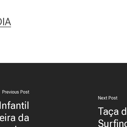
IA
Previous Post
Next Post
Infantil
Taça d
eira da
Surfin