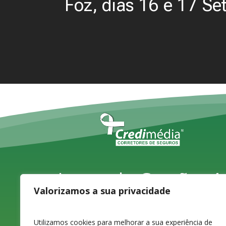
Foz, dias 16 e 17 S
Largo do Carvão, 4,
Valorizamos a sua privacidade
1ºD
Utilizamos cookies para melhorar a sua experiência de