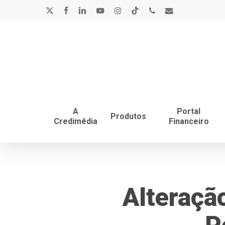
Skip
x-
facebook
linkedin
youtube
instagram
tiktok
phone
email
to
main
twitter
content
A
Portal
Produtos
Credimédia
Financeiro
Alteração