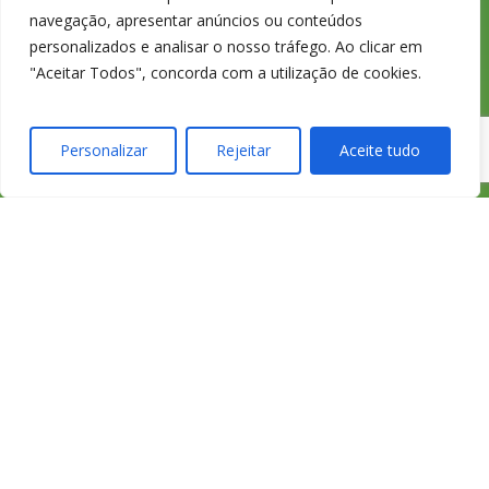
a rede fixa
navegação, apresentar anúncios ou conteúdos
personalizados e analisar o nosso tráfego. Ao clicar em
nacional
"Aceitar Todos", concorda com a utilização de cookies.
Personalizar
Rejeitar
Aceite tudo
233 426 925
Chamada para
a rede fixa