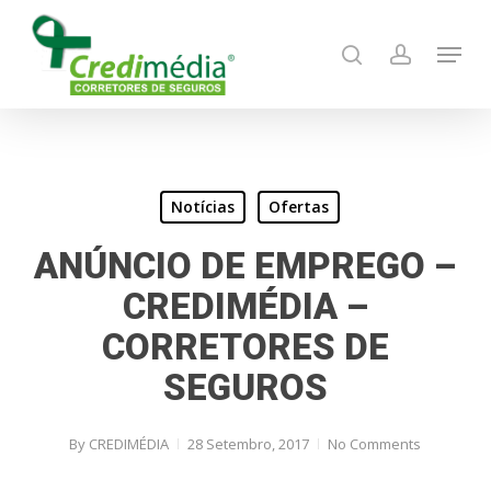
Skip
Menu
to
search
account
main
content
Notícias
Ofertas
ANÚNCIO DE EMPREGO –
CREDIMÉDIA –
CORRETORES DE
SEGUROS
By
CREDIMÉDIA
28 Setembro, 2017
No Comments