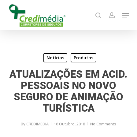
Skip
Menu
to
search
account
main
content
Notícias
Produtos
ATUALIZAÇÕES EM ACID.
PESSOAIS NO NOVO
SEGURO DE ANIMAÇÃO
TURÍSTICA
By
CREDIMÉDIA
16 Outubro, 2018
No Comments