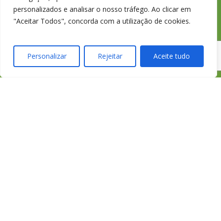
personalizados e analisar o nosso tráfego. Ao clicar em
"Aceitar Todos", concorda com a utilização de cookies.
credimedia@credimedi
Personalizar
Rejeitar
Aceite tudo
Todas as Lojas e Contactos
Política de “cookies” e Privacidade
Política de Gestão de Reclamações
Política de Proteção de Dados Pessoais
Livro de Reclamações Online
Cartão de Saúde HomeCare
APROSE
ASF