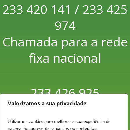
233 420 141 / 233 425
974
Chamada para a rede
fixa nacional
233 426 925
Valorizamos a sua privacidade
Chamada para a rede
fixa nacional
Utilizamos cookies para melhorar a sua experiência de
navegação, apresentar anúncios ou conteúdos