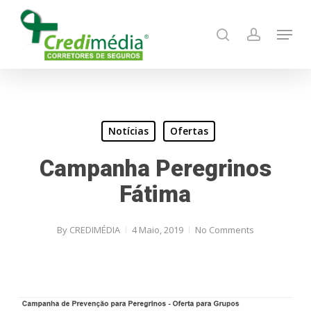
Skip
Menu
to
search
account
main
content
Notícias
Ofertas
Campanha Peregrinos
Fátima
By
CREDIMÉDIA
4 Maio, 2019
No Comments