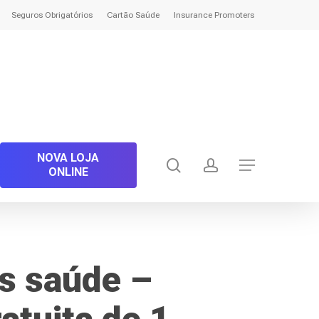
Seguros Obrigatórios
Cartão Saúde
Insurance Promoters
NOVA LOJA
search
account
Menu
ONLINE
s saúde –