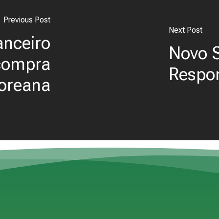
Previous Post
Next Post
anceiro
Novo S
 compra
Respon
oreana