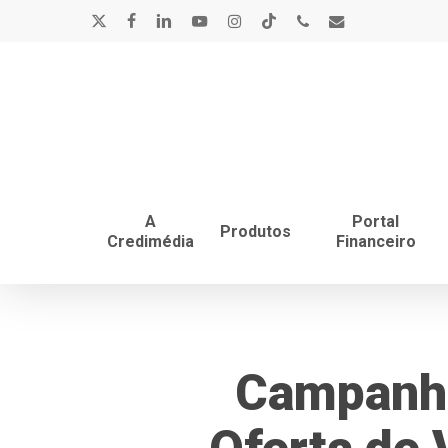
Skip
x-
facebook
linkedin
youtube
instagram
tiktok
phone
email
to
main
twitter
content
A
Portal
Produtos
Credimédia
Financeiro
Campanha