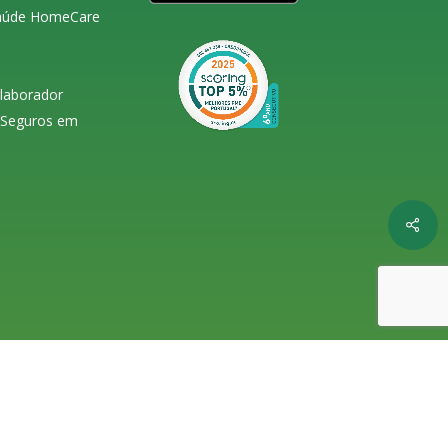
Saúde HomeCare
olaborador
s Seguros em
Shar