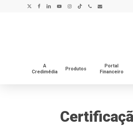
Skip
x-
facebook
linkedin
youtube
instagram
tiktok
phone
email
to
main
twitter
content
A
Portal
Produtos
Credimédia
Financeiro
Certificaç