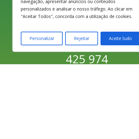
navegação, apresentar anúncios ou conteúdos
da Foz
personalizados e analisar o nosso tráfego. Ao clicar em
"Aceitar Todos", concorda com a utilização de cookies.
Personalizar
Rejeitar
Aceite tudo
233 420 141 / 233
425 974
Chamada para a
rede fixa nacional
233 426 925
Chamada para a