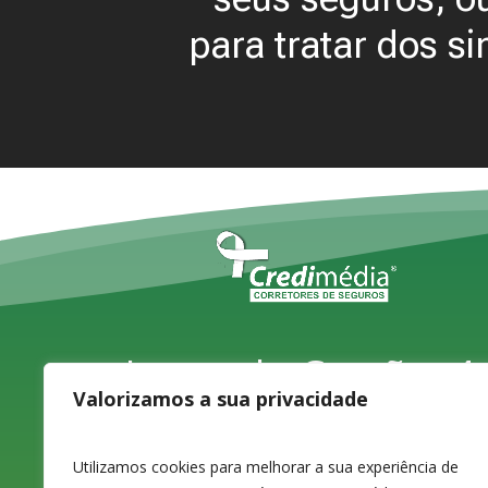
para tratar dos si
Largo do Carvão, 4,
Valorizamos a sua privacidade
1ºD
3080-070 Figueira
Utilizamos cookies para melhorar a sua experiência de