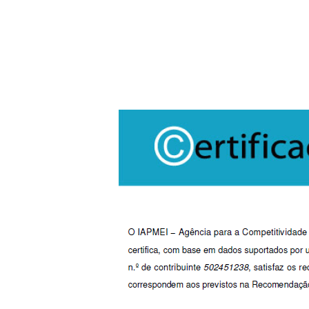
Hit enter to search or ESC to close