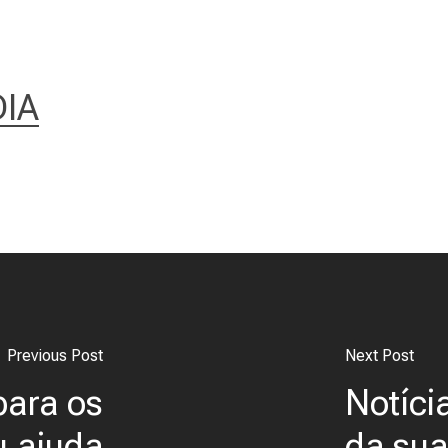
IA
Previous Post
Next Post
para os
Notíci
u ajuda
da sua