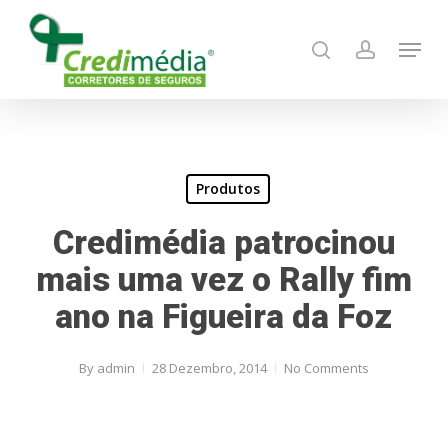
Skip
Menu
to
search
account
main
content
Produtos
Credimédia patrocinou
mais uma vez o Rally fim
ano na Figueira da Foz
By
admin
28 Dezembro, 2014
No Comments