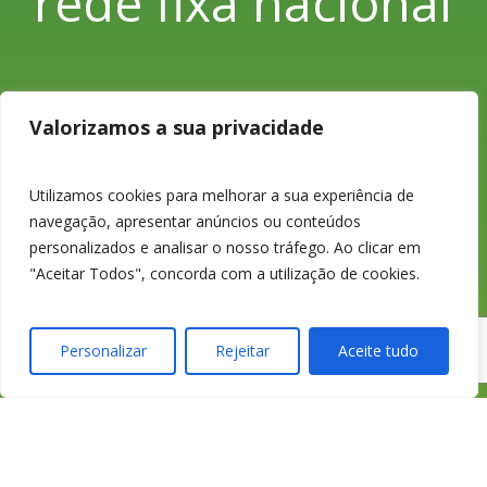
rede fixa nacional
233 426 925
Valorizamos a sua privacidade
Chamada para a
Utilizamos cookies para melhorar a sua experiência de
navegação, apresentar anúncios ou conteúdos
personalizados e analisar o nosso tráfego. Ao clicar em
rede fixa nacional
"Aceitar Todos", concorda com a utilização de cookies.
Personalizar
Rejeitar
Aceite tudo
credimedia@credime