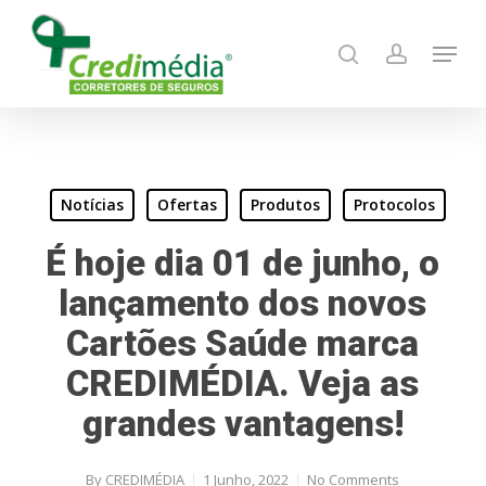
Skip
Menu
to
search
account
main
content
Notícias
Ofertas
Produtos
Protocolos
É hoje dia 01 de junho, o
lançamento dos novos
Cartões Saúde marca
CREDIMÉDIA. Veja as
grandes vantagens!
By
CREDIMÉDIA
1 Junho, 2022
No Comments