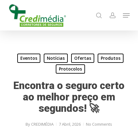
Skip
Menu
to
search
account
main
content
Eventos
Notícias
Ofertas
Produtos
Protocolos
Encontra o seguro certo
ao melhor preço em
segundos! 🚀
By
CREDIMÉDIA
7 Abril, 2026
No Comments