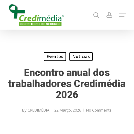
Skip
Menu
to
search
account
main
content
Eventos
Notícias
Encontro anual dos
trabalhadores Credimédia
2026
By
CREDIMÉDIA
22 Março, 2026
No Comments