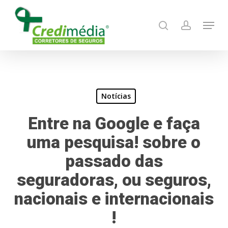
Skip
Menu
to
search
account
main
content
Notícias
Entre na Google e faça
uma pesquisa! sobre o
passado das
seguradoras, ou seguros,
nacionais e internacionais
!