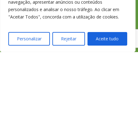
navegação, apresentar anúncios ou conteúdos
Chamada para a
personalizados e analisar o nosso tráfego. Ao clicar em
"Aceitar Todos", concorda com a utilização de cookies.
rede fixa nacional
Personalizar
Rejeitar
Aceite tudo
credimedia@credim
Todas as Lojas e Contactos
Política de “cookies” e Privacidade
Política de Gestão de Reclamações
Política de Proteção de Dados Pessoais
Livro de Reclamações Online