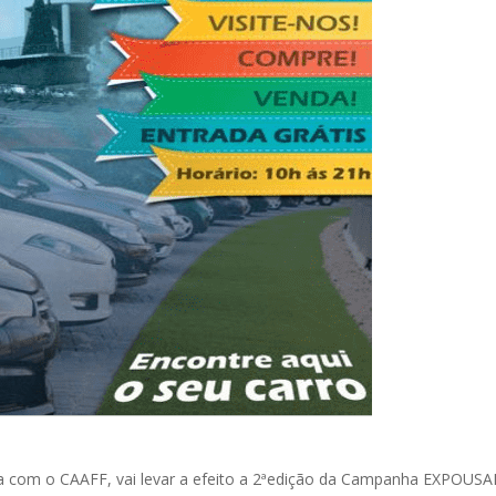
ia com o CAAFF, vai levar a efeito a 2ªedição da Campanha EXPOUS