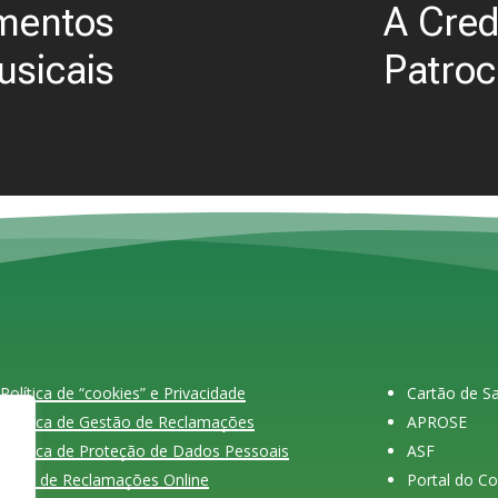
umentos
A Cred
usicais
Patroc
Política de “cookies” e Privacidade
Cartão de 
Política de Gestão de Reclamações
APROSE
Política de Proteção de Dados Pessoais
ASF
Livro de Reclamações Online
Portal do C