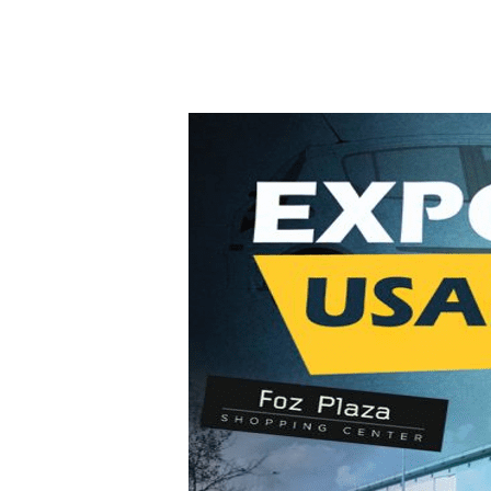
Hit enter to search or ESC to close