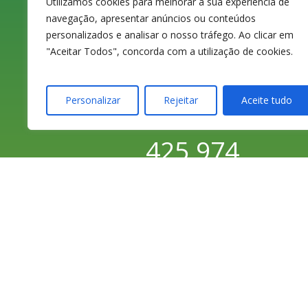
3080-070 Figueira
Utilizamos cookies para melhorar a sua experiência de
navegação, apresentar anúncios ou conteúdos
da Foz
personalizados e analisar o nosso tráfego. Ao clicar em
"Aceitar Todos", concorda com a utilização de cookies.
Personalizar
Rejeitar
Aceite tudo
233 420 141 / 233
425 974
Chamada para a
rede fixa nacional
233 426 925