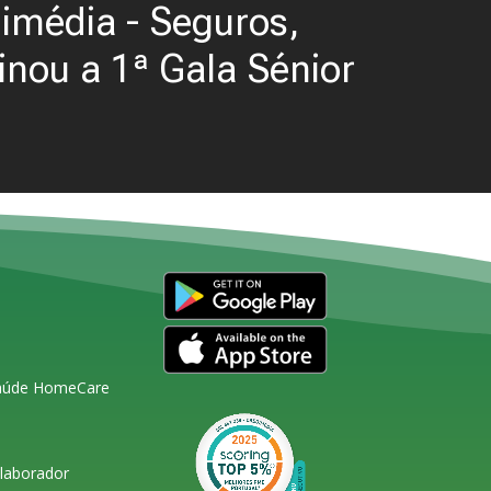
imédia - Seguros,
inou a 1ª Gala Sénior
Saúde HomeCare
olaborador