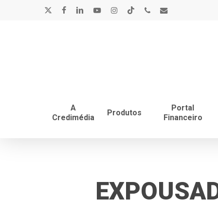
Skip
x-
facebook
linkedin
youtube
instagram
tiktok
phone
email
to
main
twitter
content
A
Portal
Produtos
Credimédia
Financeiro
EXPOUSADO