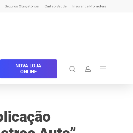
Seguros Obrigatórios
Cartão Saúde
Insurance Promoters
NOVA LOJA
search
account
Menu
ONLINE
plicação