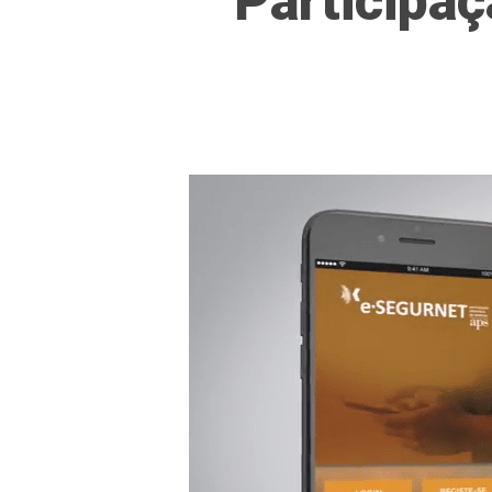
“Participaç
Hit enter to search or ESC to close