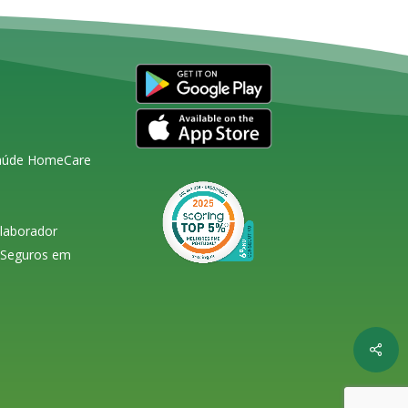
Saúde HomeCare
olaborador
s Seguros em
Shar