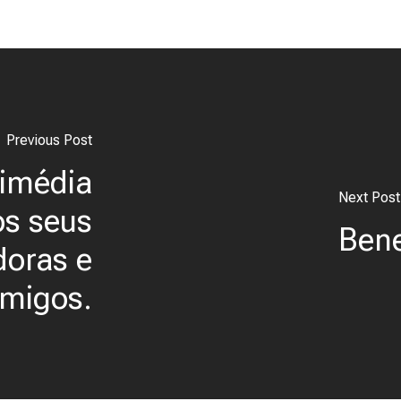
Previous Post
dimédia
Next Post
os seus
Bene
doras e
migos.