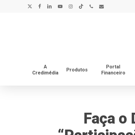
Skip
x-
facebook
linkedin
youtube
instagram
tiktok
phone
email
to
main
twitter
content
A
Portal
Produtos
Credimédia
Financeiro
Faça o 